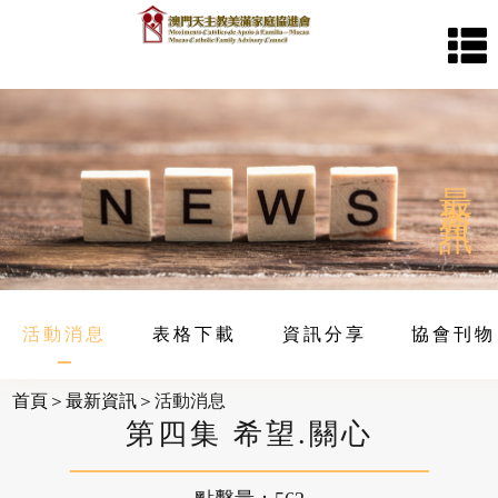
首
最新
頁
資訊
關
於
活動消息
表格下載
資訊分享
協會刊物
協
首頁
＞
最新資訊
＞活動消息
第四集 希望.關心
會