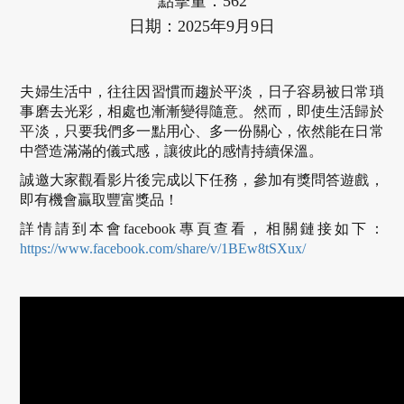
點擊量：562
加
日期：2025年9月9日
納
夫婦生活中，往往因習慣而趨於平淡，日子容易被日常瑣
事磨去光彩，相處也漸漸變得隨意。然而，即使生活歸於
中
平淡，只要我們多一點用心、多一份關心，依然能在日常
中營造滿滿的儀式感，讓彼此的感情持續保溫。
心
誠邀大家觀看影片後完成以下任務，參加有獎問答遊戲，
即有機會贏取豐富獎品！
詳情請到本會facebook專頁查看，相關鏈接如下：
婚
https://www.facebook.com/share/v/1BEw8tSXux/
姻
家
庭