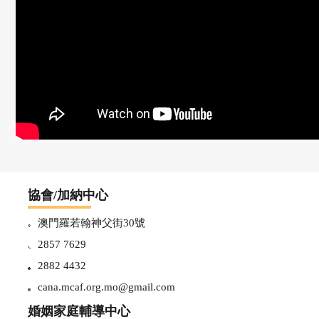
輔
導
中
心
協會/加納中心
最
澳門羅若翰神父街30號
2857 7629
新
2882 4432
cana.mcaf.org.mo@gmail.com
資
婚姻家庭輔導中心