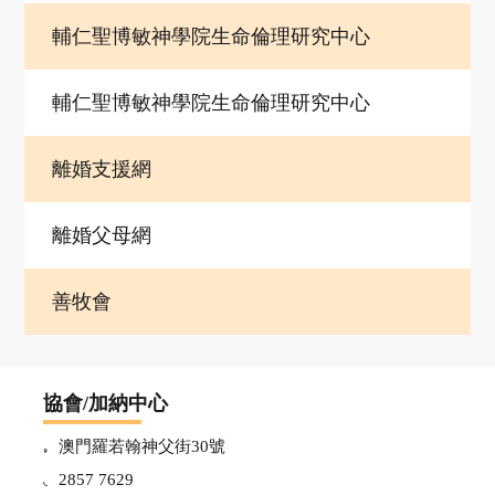
輔仁聖博敏神學院生命倫理研究中心
輔
輔仁聖博敏神學院生命倫理研究中心
導
離婚支援網
中
離婚父母網
心
善牧會
最
新
協會/加納中心
澳門羅若翰神父街30號
資
2857 7629