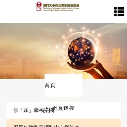
首
網頁
頁
鏈接
關
於
首頁
協
＞ 網頁鏈接
添「加」幸福樂園
會