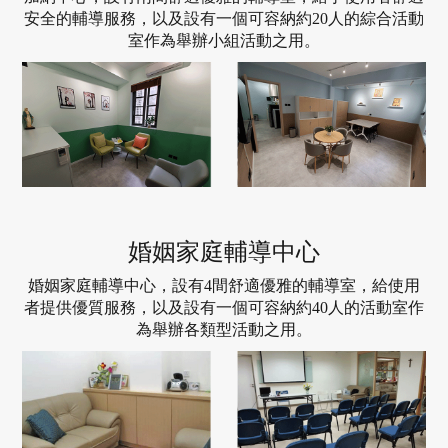
安全的輔導服務，以及設有一個可容納約20人的綜合活動
加
室作為舉辦小組活動之用。
納
中
心
婚姻家庭輔導中心
婚
婚姻家庭輔導中心，設有4間舒適優雅的輔導室，給使用
者提供優質服務，以及設有一個可容納約40人的活動室作
姻
為舉辦各類型活動之用。
家
庭