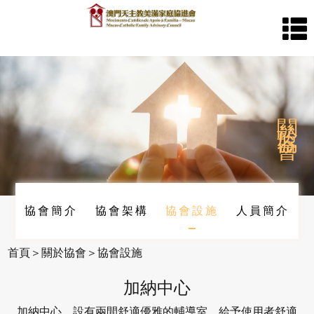
首
關於
頁
協會
關
於
協會簡介
協會架構
協會設施
人員簡介
協
首頁
＞關於協會
＞協會設施
會
加納中心
加納中心，設有兩間舒適優雅的輔導室，給予使用者舒適